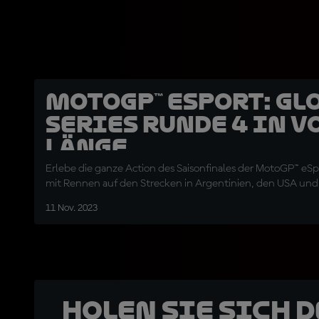
MotoGP™ eSport: Gl
Series Runde 4 in v
Länge
Erlebe die ganze Action des Saisonfinales der MotoGP™ eSp
mit Rennen auf den Strecken in Argentinien, den USA und
11 Nov. 2023
Holen Sie sich 