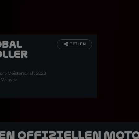
obal
TEILEN
oller
ort-Meisterschaft 2023
 Malaysia
den offiziellen Mot