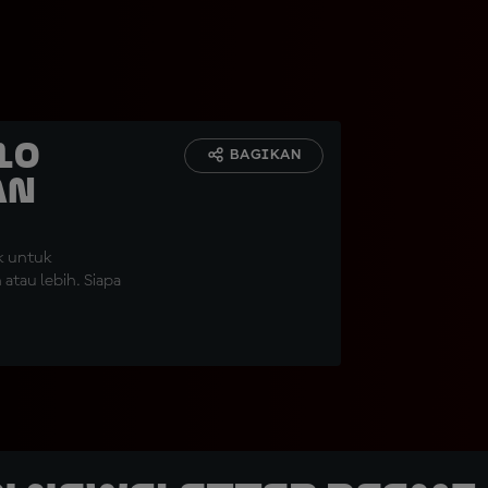
10
BAGIKAN
an
k untuk
tau lebih. Siapa