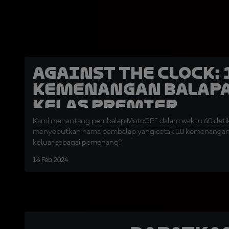
Against the clock: 
Kemenangan Balap
Kelas Premier
Kami menantang pembalap MotoGP™ dalam waktu 60 deti
menyebutkan nama pembalap yang cetak 10 kemenangan a
keluar sebagai pemenang?
16 Feb 2024