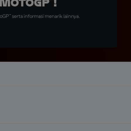
MotoGP™!
GP™ serta informasi menarik lainnya.