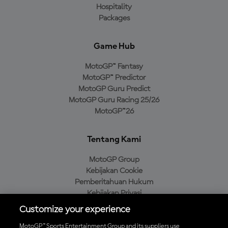
Hospitality
Packages
Game Hub
MotoGP™ Fantasy
MotoGP™ Predictor
MotoGP Guru Predict
MotoGP Guru Racing 25/26
MotoGP™26
Tentang Kami
MotoGP Group
Kebijakan Cookie
Pemberitahuan Hukum
Kebijakan Privasi
Kebijakan Pembelian
Customize your experience
MotoGP™ Sports Entertainment Group and its suppliers use