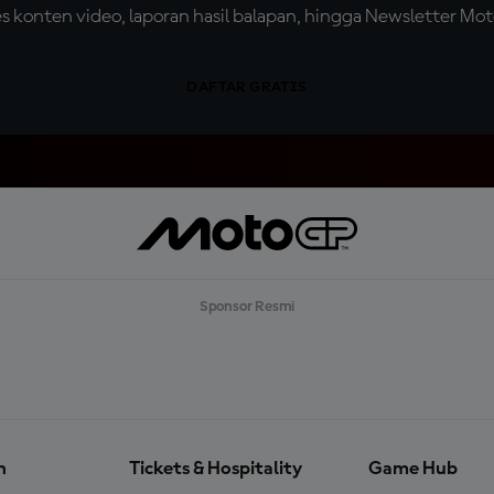
konten video, laporan hasil balapan, hingga Newsletter Moto
DAFTAR GRATIS
Sponsor Resmi
n
Tickets & Hospitality
Game Hub