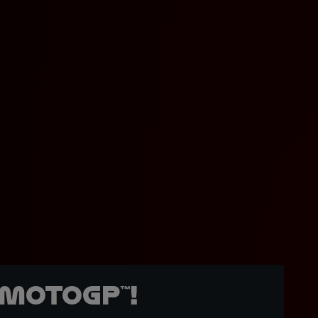
MotoGP™!