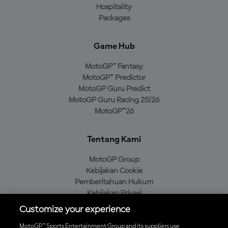
Hospitality
Packages
Game Hub
MotoGP™ Fantasy
MotoGP™ Predictor
MotoGP Guru Predict
MotoGP Guru Racing 25/26
MotoGP™26
Tentang Kami
MotoGP Group
Kebijakan Cookie
Pemberitahuan Hukum
Kebijakan Privasi
Kebijakan Pembelian
Customize your experience
MotoGP™ Sports Entertainment Group and its suppliers use