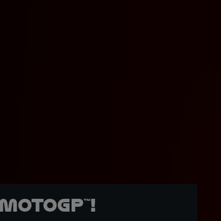
MotoGP™!