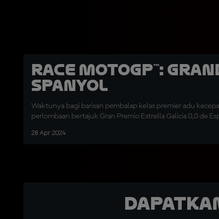
Race MotoGP™: Gran
Spanyol
Waktunya bagi barisan pembalap kelas premier adu kecep
perlombaan bertajuk Gran Premio Estrella Galicia 0,0 de Es
28 Apr 2024
Dapatka