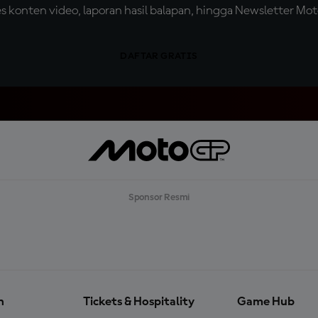
konten video, laporan hasil balapan, hingga Newsletter Moto
DAFTAR GRATIS
Sponsor Resmi
n
Tickets & Hospitality
Game Hub