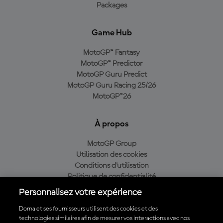
Packages
Game Hub
MotoGP™ Fantasy
MotoGP™ Predictor
MotoGP Guru Predict
MotoGP Guru Racing 25/26
MotoGP™26
À propos
MotoGP Group
Utilisation des cookies
Conditions d'utilisation
Politique de confidentialité
Politique d’achat
Personnalisez votre expérience
Dorna et ses fournisseurs utilisent des cookies et des
technologies similaires afin de mesurer vos interactions avec nos