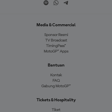
Media & Commercial
Sponsor Resmi
TV Broadcast
TimingPass™
MotoGP™ Apps
Bantuan
Kontak
FAQ
Gabung MotoGP™
Tickets & Hospitality
Tiket