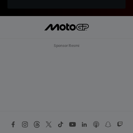
Sponsor Resmi