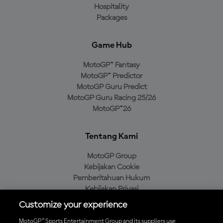
Hospitality
Packages
Game Hub
MotoGP™ Fantasy
MotoGP™ Predictor
MotoGP Guru Predict
MotoGP Guru Racing 25/26
MotoGP™26
Tentang Kami
MotoGP Group
Kebijakan Cookie
Pemberitahuan Hukum
Kebijakan Privasi
Kebijakan Pembelian
Customize your experience
MotoGP™ Sports Entertainment Group and its suppliers use