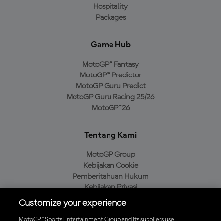
Hospitality
Packages
Game Hub
MotoGP™ Fantasy
MotoGP™ Predictor
MotoGP Guru Predict
MotoGP Guru Racing 25/26
MotoGP™26
Tentang Kami
MotoGP Group
Kebijakan Cookie
Pemberitahuan Hukum
Kebijakan Privasi
Kebijakan Pembelian
Customize your experience
MotoGP™ Sports Entertainment Group and its suppliers use