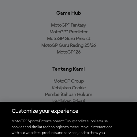
Game Hub
MotoGP™ Fantasy
MotoGP™ Predictor
MotoGP Guru Predict
MotoGP Guru Racing 25/26
MotoGP™26
Tentang Kami
MotoGP Group
Kebijakan Cookie
Pemberitahuan Hukum
Kebijakan Privasi
Kebijakan Pembelian
Customize your experience
MotoGP™ Sports Entertainment Group and its suppliers use
cookies and similar technologies to measure your interactions
with our websites, products and services, and to show you
Unduh Aplikasi Resmi MotoGP™