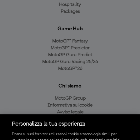
Hospitality
Packages
Game Hub
MotoGP™ Fantasy
MotoGP™ Predictor
MotoGP Guru Predict
MotoGP Guru Racing 25/26
MotoGP™26
Chi siamo
MotoGP Group
Informativa sui cookie
Avviso legale
Informativa sulla privacy
Personalizza la tua esperienza
Condizioni di acquisto
Dorna e i suoi fornitori utilizzano i cookie e tecnologie simili per