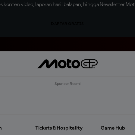
konten video, laporan hasil balapan, hingga Newsletter Moto
DAFTAR GRATIS
Sponsor Resmi
n
Tickets & Hospitality
Game Hub