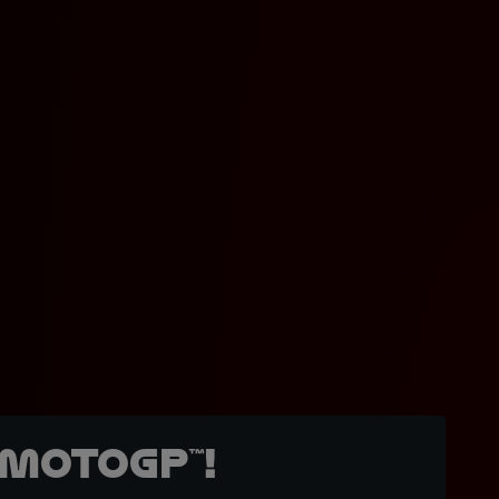
MotoGP™!