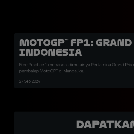
MotoGP™ FP1: Grand
Indonesia
Free Practice 1 menandai dimulainya Pertamina Grand Prix 
pembalap MotoGP™ di Mandalika.
27 Sep 2024
Dapatka