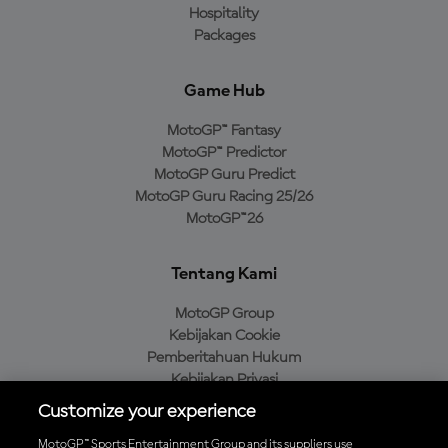
Hospitality
Packages
Game Hub
MotoGP™ Fantasy
MotoGP™ Predictor
MotoGP Guru Predict
MotoGP Guru Racing 25/26
MotoGP™26
Tentang Kami
MotoGP Group
Kebijakan Cookie
Pemberitahuan Hukum
Kebijakan Privasi
Kebijakan Pembelian
Customize your experience
MotoGP™ Sports Entertainment Group and its suppliers use