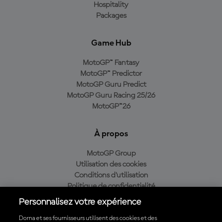
Hospitality
Packages
Game Hub
MotoGP™ Fantasy
MotoGP™ Predictor
MotoGP Guru Predict
MotoGP Guru Racing 25/26
MotoGP™26
À propos
MotoGP Group
Utilisation des cookies
Conditions d'utilisation
Politique de confidentialité
Politique d’achat
Personnalisez votre expérience
Dorna et ses fournisseurs utilisent des cookies et des