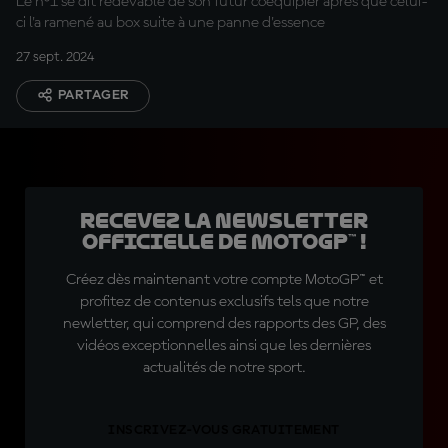
Le n°1 se dit redevable de son futur coéquipier après que celui-
ci l'a ramené au box suite à une panne d'essence
27 sept. 2024
PARTAGER
Recevez la Newsletter
officielle de MotoGP™ !
Créez dès maintenant votre compte MotoGP™ et
profitez de contenus exclusifs tels que notre
newletter, qui comprend des rapports des GP, des
vidéos exceptionnelles ainsi que les dernières
actualités de notre sport.
INSCRIVEZ-VOUS GRATUITEMENT