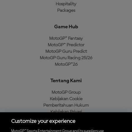
Hospitality
Packages
Game Hub
MotoGP™ Fantasy
MotoGP™ Predictor
MotoGP Guru Predict
MotoGP Guru Racing 25/26
MotoGP™26
Tentang Kami
MotoGP Group
Kebijakan Cookie
Pemberitahuan Hukum
Kebijakan Privasi
Kebijakan Pembelian
Customize your experience
MotoGP™ Sports Entertainment Group and its suppliers use