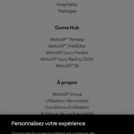
Hospitality
Packages
Game Hub
MotoGP™ Fantasy
MotoGP™ Predictor
MotoGP Guru Predict
MotoGP Guru Racing 25/26
MotoGP™26
À propos
MotoGP Group
Utilisation des cookies
Conditions d'utilisation
Politique de confidentialité
Politique d’achat
Personnalisez votre expérience
Dorna et ses fournisseurs utilisent des cookies et des