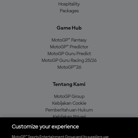
Hospitality
Packages
Game Hub
MotoGP™ Fantasy
MotoGP™ Predictor
MotoGP Guru Predict
MotoGP Guru Racing 25/26
MotoGP™26
Tentang Kami
MotoGP Group
Kebijakan Cookie
Pemberitahuan Hukum
Kebijakan Privasi
Kebijakan Pembelian
Customize your experience
MotoGP™ Sports Entertainment Group and its suppliers use