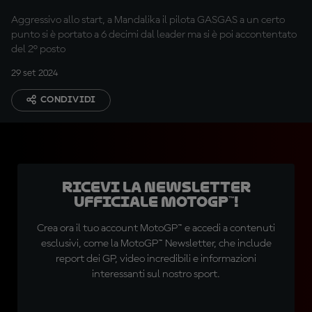
Aggressivo allo start, a Mandalika il pilota GASGAS a un certo
punto si è portato a 6 decimi dal leader ma si è poi accontentato
del 2° posto
29 set 2024
CONDIVIDI
Ricevi la newsletter
ufficiale MotoGP™!
Crea ora il tuo account MotoGP™ e accedi a contenuti
esclusivi, come la MotoGP™ Newsletter, che include
report dei GP, video incredibili e informazioni
interessanti sul nostro sport.