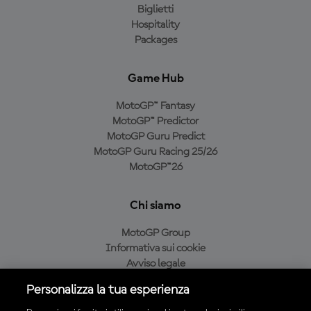
Biglietti
Hospitality
Packages
Game Hub
MotoGP™ Fantasy
MotoGP™ Predictor
MotoGP Guru Predict
MotoGP Guru Racing 25/26
MotoGP™26
Chi siamo
MotoGP Group
Informativa sui cookie
Avviso legale
Informativa sulla privacy
Personalizza la tua esperienza
Condizioni di acquisto