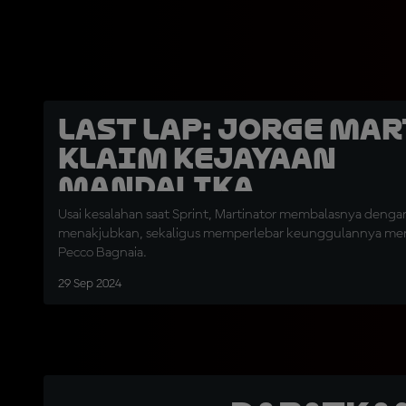
LAST LAP: Jorge Ma
Klaim Kejayaan
Mandalika
Usai kesalahan saat Sprint, Martinator membalasnya den
menakjubkan, sekaligus memperlebar keunggulannya menj
Pecco Bagnaia.
29 Sep 2024