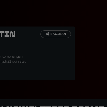
rtin
BAGIKAN
gan kemenangan
adi 21 poin atas