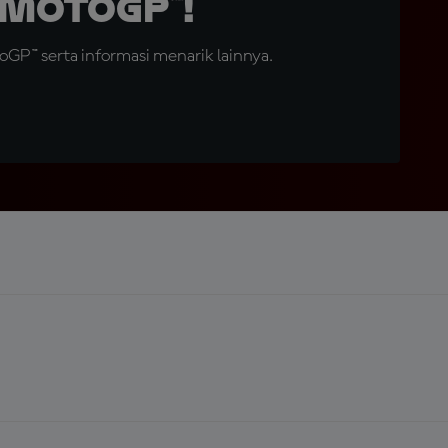
MotoGP™!
GP™ serta informasi menarik lainnya.