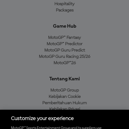
Hospitality
Packages
Game Hub
MotoGP™ Fantasy
MotoGP™ Predictor
MotoGP Guru Predict
MotoGP Guru Racing 25/26
MotoGP™26
Tentang Kami
MotoGP Group
Kebijakan Cookie
Pemberitahuan Hukum
Kebijakan Privasi
Kebijakan Pembelian
Customize your experience
MotoGP™ Sports Entertainment Group and its suppliers use