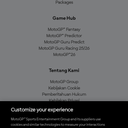
Packages
Game Hub
MotoGP™ Fantasy
MotoGP™ Predictor
MotoGP Guru Predict
MotoGP Guru Racing 25/26
MotoGP™26
Tentang Kami
MotoGP Group
Kebijakan Cookie
Pemberitahuan Hukum
Kebijakan Privasi
Kebijakan Pembelian
Customize your experience
MotoGP™ Sports Entertainment Group and its suppliers use
cookies and similar technologies to measure your interactions