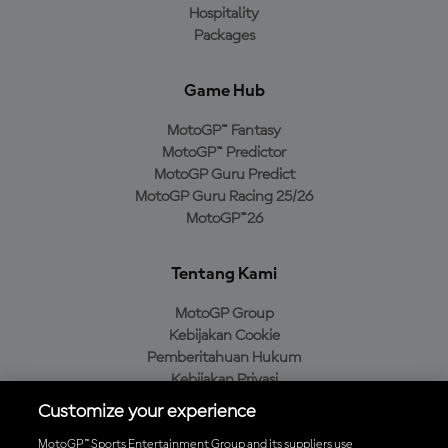
Hospitality
Packages
Game Hub
MotoGP™ Fantasy
MotoGP™ Predictor
MotoGP Guru Predict
MotoGP Guru Racing 25/26
MotoGP™26
Tentang Kami
MotoGP Group
Kebijakan Cookie
Pemberitahuan Hukum
Kebijakan Privasi
Kebijakan Pembelian
Customize your experience
MotoGP™ Sports Entertainment Group and its suppliers use