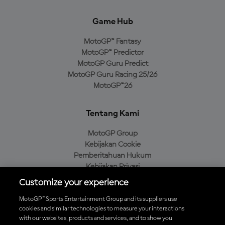
Game Hub
MotoGP™ Fantasy
MotoGP™ Predictor
MotoGP Guru Predict
MotoGP Guru Racing 25/26
MotoGP™26
Tentang Kami
MotoGP Group
Kebijakan Cookie
Pemberitahuan Hukum
Kebijakan Privasi
Kebijakan Pembelian
Customize your experience
MotoGP™ Sports Entertainment Group and its suppliers use
cookies and similar technologies to measure your interactions
with our websites, products and services, and to show you
Unduh Aplikasi Resmi MotoGP™