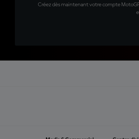
Créez dès maintenant votre compte MotoGP™ e
e