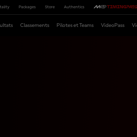
tality
Packages
Store
Authentics
ultats
Classements
Pilotes et Teams
VideoPass
Vi