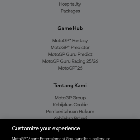
Hospitality
Packages
Game Hub
MotoGP™ Fantasy
MotoGP™ Predictor
MotoGP Guru Predict
MotoGP Guru Racing 25/26
MotoGP™26
Tentang Kami
MotoGP Group
Kebijakan Cookie
Pemberitahuan Hukum
Kebijakan Privasi
Kebijakan Pembelian
Customize your experience
MotoGP™ Sports Entertainment Group and its suppliers use