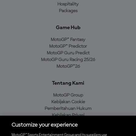
Hospitality
Packages
Game Hub
MotoGP™ Fantasy
MotoGP™ Predictor
MotoGP Guru Predict
MotoGP Guru Racing 25/26
MotoGP™26
Tentang Kami
MotoGP Group
Kebijakan Cookie
Pemberitahuan Hukum
Kebijakan Privasi
Kebijakan Pembelian
Customize your experience
MotoGP™ Sports Entertainment Group and its suppliers use