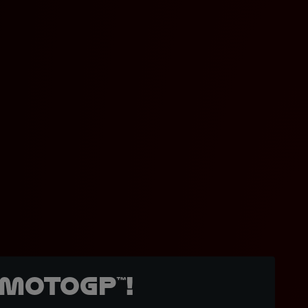
MotoGP™!