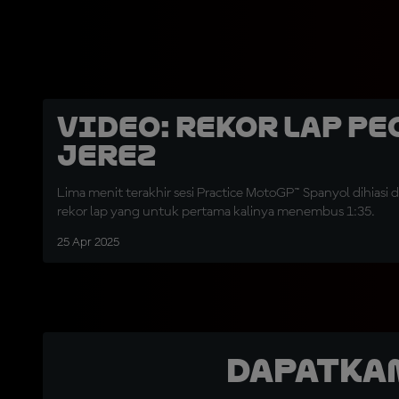
VIDEO: Rekor Lap Pe
Jerez
Lima menit terakhir sesi Practice MotoGP™ Spanyol dihias
rekor lap yang untuk pertama kalinya menembus 1:35.
25 Apr 2025
Dapatka