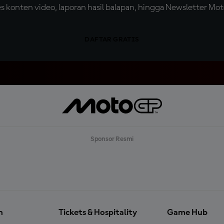
konten video, laporan hasil balapan, hingga Newsletter Moto
DAFTAR GRATIS
Sponsor Resmi
n
Tickets & Hospitality
Game Hub