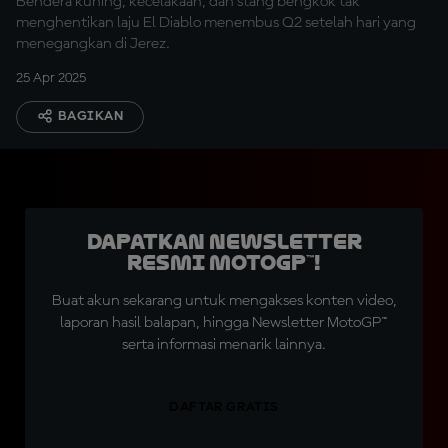
Bendera kuning, kecelakaan, dan stang bengkok tak
menghentikan laju El Diablo menembus Q2 setelah hari yang
menegangkan di Jerez.
25 Apr 2025
BAGIKAN
Dapatkan Newsletter
Resmi MotoGP™!
Buat akun sekarang untuk mengakses konten video,
laporan hasil balapan, hingga Newsletter MotoGP™
serta informasi menarik lainnya.
DAFTAR GRATIS