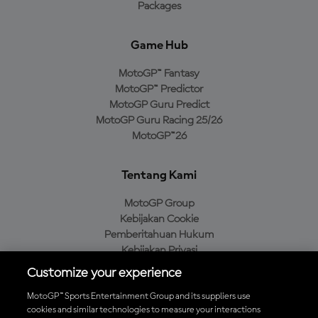
Packages
Game Hub
MotoGP™ Fantasy
MotoGP™ Predictor
MotoGP Guru Predict
MotoGP Guru Racing 25/26
MotoGP™26
Tentang Kami
MotoGP Group
Kebijakan Cookie
Pemberitahuan Hukum
Kebijakan Privasi
Kebijakan Pembelian
Customize your experience
MotoGP™ Sports Entertainment Group and its suppliers use
cookies and similar technologies to measure your interactions