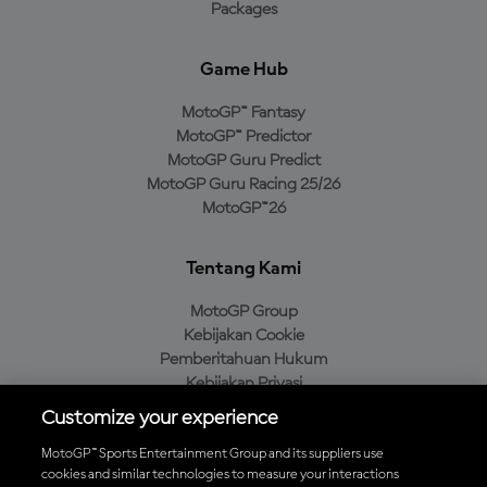
Packages
Game Hub
MotoGP™ Fantasy
MotoGP™ Predictor
MotoGP Guru Predict
MotoGP Guru Racing 25/26
MotoGP™26
Tentang Kami
MotoGP Group
Kebijakan Cookie
Pemberitahuan Hukum
Kebijakan Privasi
Kebijakan Pembelian
Customize your experience
MotoGP™ Sports Entertainment Group and its suppliers use
cookies and similar technologies to measure your interactions