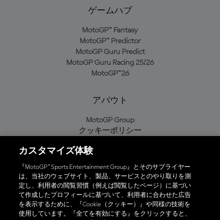
ゲームハブ
MotoGP™ Fantasy
MotoGP™ Predictor
MotoGP Guru Predict
MotoGP Guru Racing 25/26
MotoGP™26
アバウト
MotoGP Group
クッキーポリシー
利用規約
カスタマイズ体験
プライバシーポリシー
購入ポリシー
『MotoGP™ Sports Entertainment Group』とそのサプライヤー
は、当社のウェブサイト、製品、サービスとのやり取りを測
定し、利用者の閲覧習慣（例えば閲覧したページ）に基づい
て作成したプロフィールに基づいて、利用者に合わせた広告
オフィシャルアプリ
を表示するために、『Cookie（クッキー）』や同様の技術を
使用しています。『全てを有効にする』をクリックすると、