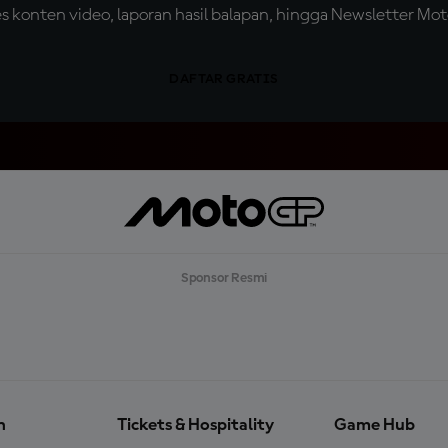
konten video, laporan hasil balapan, hingga Newsletter Moto
DAFTAR GRATIS
Sponsor Resmi
n
Tickets & Hospitality
Game Hub