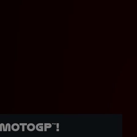
MotoGP™!