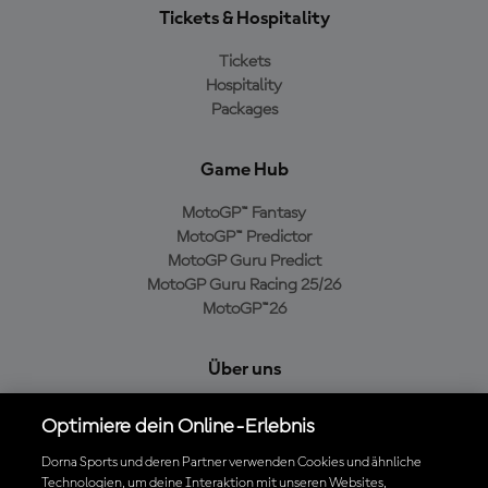
Tickets & Hospitality
Tickets
Hospitality
Packages
Game Hub
MotoGP™ Fantasy
MotoGP™ Predictor
MotoGP Guru Predict
MotoGP Guru Racing 25/26
MotoGP™26
Über uns
MotoGP Group
Optimiere dein Online-Erlebnis
Cookie-Richtlinien
Geschäftsbedingungen
Dorna Sports und deren Partner verwenden Cookies und ähnliche
Technologien, um deine Interaktion mit unseren Websites,
Datenschutzrichtlinien