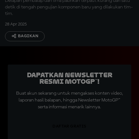
Delapan pembalap dan lima pabrikan terpaut kurang dari satu
detik di tengah pengujian komponen baru yang dilakukan tim-
tim.
28 Apr 2025
BAGIKAN
Dapatkan Newsletter
Resmi MotoGP™!
Buat akun sekarang untuk mengakses konten video,
laporan hasil balapan, hingga Newsletter MotoGP™
serta informasi menarik lainnya.
DAFTAR GRATIS