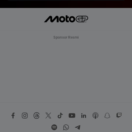
Sponsor Resmi