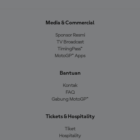
Media & Commercial
Sponsor Resmi
TV Broadcast
TimingPass™
MotoGP™ Apps
Bantuan
Kontak
FAQ
Gabung MotoGP™
Tickets & Hospitality
Tiket
Hospitality