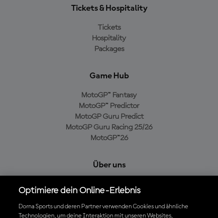
Tickets & Hospitality
Tickets
Hospitality
Packages
Game Hub
MotoGP™ Fantasy
MotoGP™ Predictor
MotoGP Guru Predict
MotoGP Guru Racing 25/26
MotoGP™26
Über uns
MotoGP Group
Optimiere dein Online-Erlebnis
Cookie-Richtlinien
Geschäftsbedingungen
Dorna Sports und deren Partner verwenden Cookies und ähnliche
Technologien, um deine Interaktion mit unseren Websites,
Datenschutzrichtlinien