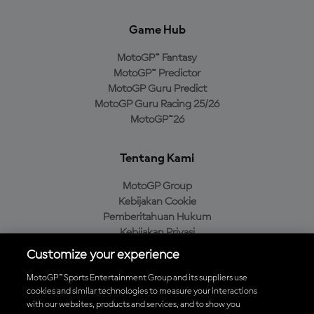
Game Hub
MotoGP™ Fantasy
MotoGP™ Predictor
MotoGP Guru Predict
MotoGP Guru Racing 25/26
MotoGP™26
Tentang Kami
MotoGP Group
Kebijakan Cookie
Pemberitahuan Hukum
Kebijakan Privasi
Kebijakan Pembelian
Customize your experience
MotoGP™ Sports Entertainment Group and its suppliers use
cookies and similar technologies to measure your interactions
with our websites, products and services, and to show you
Unduh Aplikasi Resmi MotoGP™