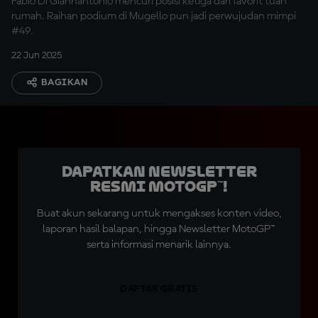
Fabio Di Giannantonio mencuri posisi ketiga dari favorit tuan
rumah. Raihan podium di Mugello pun jadi perwujudan mimpi
#49.
22 Jun 2025
BAGIKAN
Dapatkan Newsletter
Resmi MotoGP™!
Buat akun sekarang untuk mengakses konten video,
laporan hasil balapan, hingga Newsletter MotoGP™
serta informasi menarik lainnya.
DAFTAR GRATIS