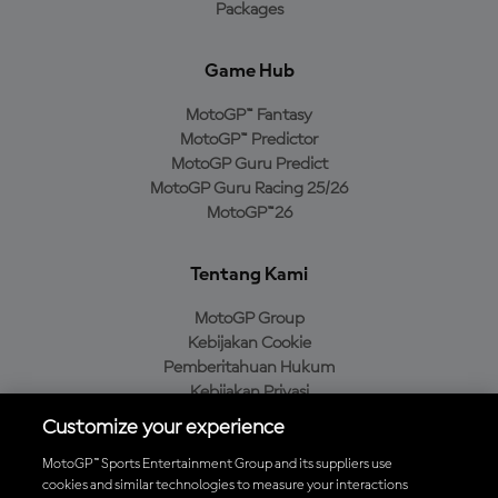
Packages
Game Hub
MotoGP™ Fantasy
MotoGP™ Predictor
MotoGP Guru Predict
MotoGP Guru Racing 25/26
MotoGP™26
Tentang Kami
MotoGP Group
Kebijakan Cookie
Pemberitahuan Hukum
Kebijakan Privasi
Kebijakan Pembelian
Customize your experience
MotoGP™ Sports Entertainment Group and its suppliers use
cookies and similar technologies to measure your interactions