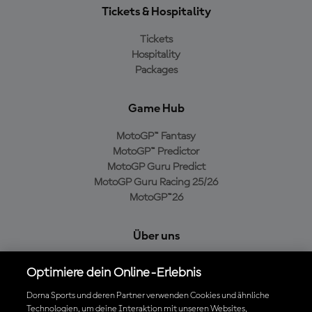
Tickets & Hospitality
Tickets
Hospitality
Packages
Game Hub
MotoGP™ Fantasy
MotoGP™ Predictor
MotoGP Guru Predict
MotoGP Guru Racing 25/26
MotoGP™26
Über uns
MotoGP Group
Optimiere dein Online-Erlebnis
Cookie-Richtlinien
Geschäftsbedingungen
Dorna Sports und deren Partner verwenden Cookies und ähnliche
Technologien, um deine Interaktion mit unseren Websites,
Datenschutzrichtlinien