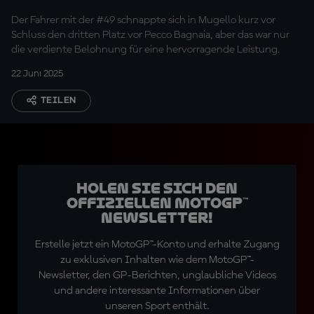
belohnt
Der Fahrer mit der #49 schnappte sich in Mugello kurz vor
Schluss den dritten Platz vor Pecco Bagnaia, aber das war nur
die verdiente Belohnung für eine hervorragende Leistung.
22 Juni 2025
TEILEN
Holen Sie sich den
offiziellen MotoGP™
Newsletter!
Erstelle jetzt ein MotoGP™-Konto und erhalte Zugang
zu exklusiven Inhalten wie dem MotoGP™-
Newsletter, den GP-Berichten, unglaubliche Videos
und andere interessante Informationen über
unseren Sport enthält.