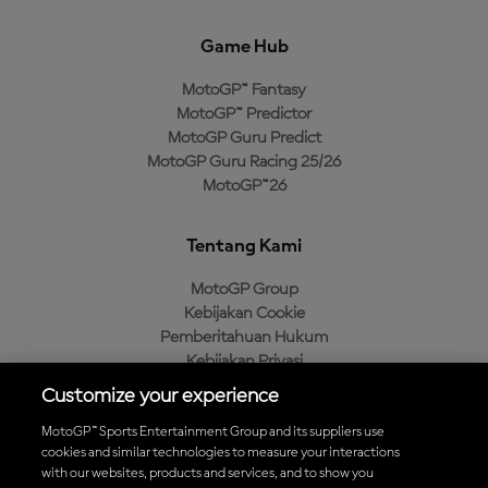
Game Hub
MotoGP™ Fantasy
MotoGP™ Predictor
MotoGP Guru Predict
MotoGP Guru Racing 25/26
MotoGP™26
Tentang Kami
MotoGP Group
Kebijakan Cookie
Pemberitahuan Hukum
Kebijakan Privasi
Kebijakan Pembelian
Customize your experience
MotoGP™ Sports Entertainment Group and its suppliers use
cookies and similar technologies to measure your interactions
with our websites, products and services, and to show you
Unduh Aplikasi Resmi MotoGP™