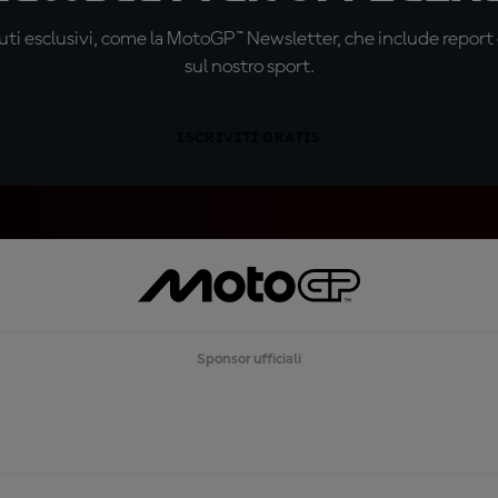
ti esclusivi, come la MotoGP™ Newsletter, che include report de
sul nostro sport.
ISCRIVITI GRATIS
Sponsor ufficiali