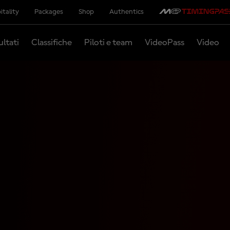
itality
Packages
Shop
Authentics
ultati
Classifiche
Piloti e team
VideoPass
Video