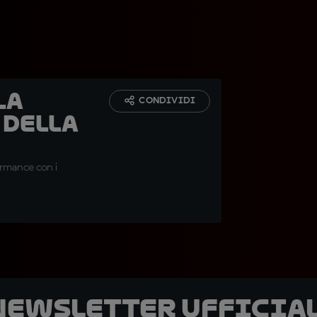
la
CONDIVIDI
 della
ormance con i
 newsletter ufficial