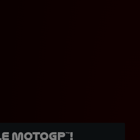
e MotoGP™!