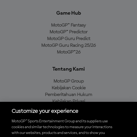
Game Hub
MotoGP™ Fantasy
MotoGP™ Predictor
MotoGP Guru Predict
MotoGP Guru Racing 25/26
MotoGP™26
Tentang Kami
MotoGP Group
Kebijakan Cookie
Pemberitahuan Hukum
Kebijakan Privasi
Kebijakan Pembelian
Customize your experience
MotoGP™ Sports Entertainment Group and its suppliers use
cookies and similar technologies to measure your interactions
with our websites, products and services, and to show you
Unduh Aplikasi Resmi MotoGP™