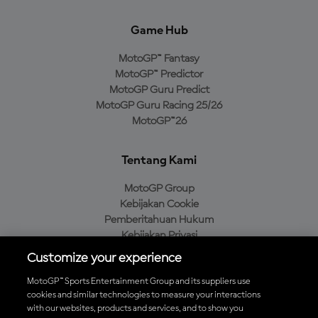
Game Hub
MotoGP™ Fantasy
MotoGP™ Predictor
MotoGP Guru Predict
MotoGP Guru Racing 25/26
MotoGP™26
Tentang Kami
MotoGP Group
Kebijakan Cookie
Pemberitahuan Hukum
Kebijakan Privasi
Kebijakan Pembelian
Customize your experience
MotoGP™ Sports Entertainment Group and its suppliers use
cookies and similar technologies to measure your interactions
with our websites, products and services, and to show you
Unduh Aplikasi Resmi MotoGP™