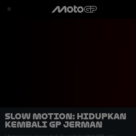
SLOW MOTION: Hidupkan
Kembali GP Jerman