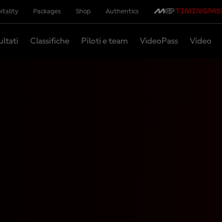
itality
Packages
Shop
Authentics
ultati
Classifiche
Piloti e team
VideoPass
Video