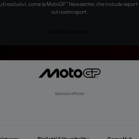
ti esclusivi, come la MotoGP™ Newsletter, che include report de
sul nostro sport.
ISCRIVITI GRATIS
Sponsor ufficiali