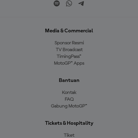
Media & Commercial
Sponsor Resmi
TV Broadcast
TimingPass™
MotoGP™ Apps
Bantuan
Kontak
FAQ
Gabung MotoGP™
Tickets & Hospitality
Tiket