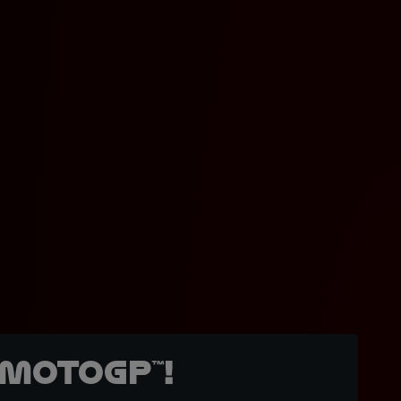
MotoGP™!