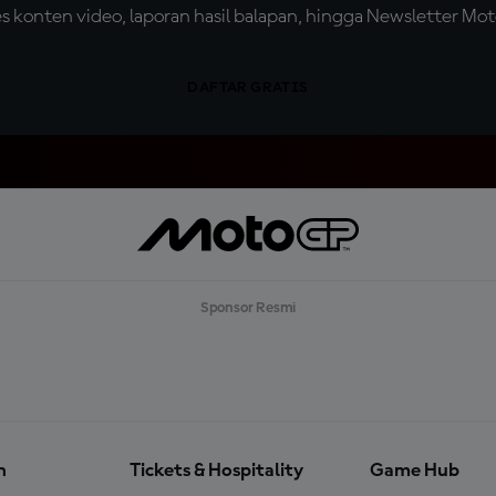
konten video, laporan hasil balapan, hingga Newsletter Moto
DAFTAR GRATIS
Sponsor Resmi
n
Tickets & Hospitality
Game Hub