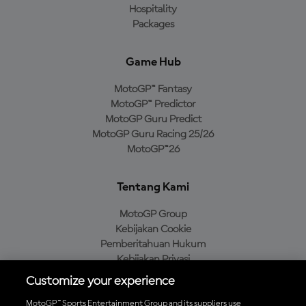
Hospitality
Packages
Game Hub
MotoGP™ Fantasy
MotoGP™ Predictor
MotoGP Guru Predict
MotoGP Guru Racing 25/26
MotoGP™26
Tentang Kami
MotoGP Group
Kebijakan Cookie
Pemberitahuan Hukum
Kebijakan Privasi
Kebijakan Pembelian
Customize your experience
MotoGP™ Sports Entertainment Group and its suppliers use