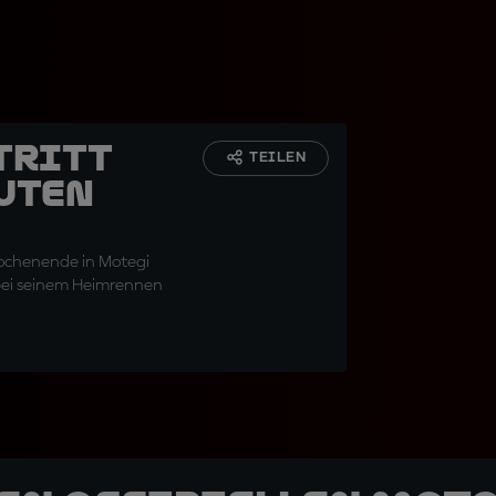
tritt
TEILEN
uten
 Wochenende in Motegi
 bei seinem Heimrennen