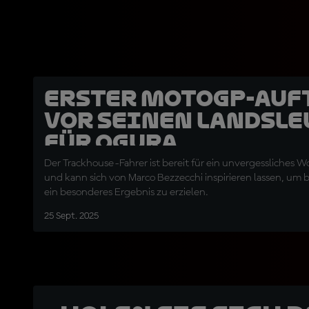
Erster MotoGP-Auf
vor seinen Landsle
für Ogura
Der Trackhouse-Fahrer ist bereit für ein unvergessliches
und kann sich von Marco Bezzecchi inspirieren lassen, um
ein besonderes Ergebnis zu erzielen.
25 Sept. 2025