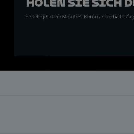
Holen Sie sich 
Erstelle jetzt ein MotoGP™-Konto und erhalte Z