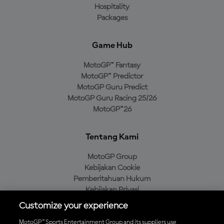
Hospitality
Packages
Game Hub
MotoGP™ Fantasy
MotoGP™ Predictor
MotoGP Guru Predict
MotoGP Guru Racing 25/26
MotoGP™26
Tentang Kami
MotoGP Group
Kebijakan Cookie
Pemberitahuan Hukum
Kebijakan Privasi
Kebijakan Pembelian
Customize your experience
MotoGP™ Sports Entertainment Group and its suppliers use