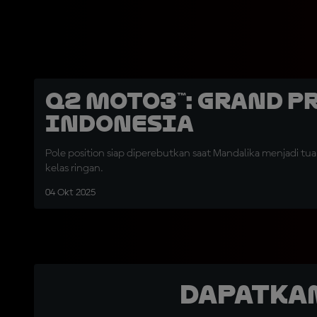
Q2 Moto3™: Grand P
Indonesia
Pole position siap diperebutkan saat Mandalika menjadi tua
kelas ringan.
04 Okt 2025
Dapatka