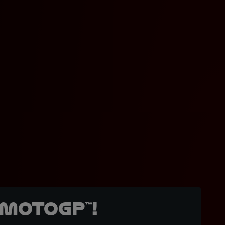
MotoGP™!