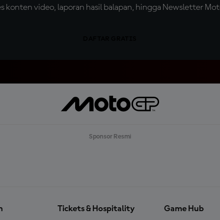
konten video, laporan hasil balapan, hingga Newsletter Moto
DAFTAR GRATIS
Sponsor Resmi
n
Tickets & Hospitality
Game Hub