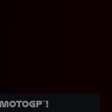
MotoGP™!