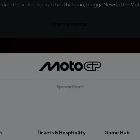
konten video, laporan hasil balapan, hingga Newsletter Moto
DAFTAR GRATIS
Sponsor Resmi
n
Tickets & Hospitality
Game Hub