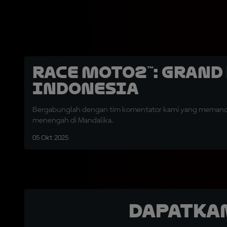
Race Moto2™: Grand
Indonesia
Bergabunglah dengan tim komentator kami yang memandu
menengah di Mandalika.
05 Okt 2025
Dapatka